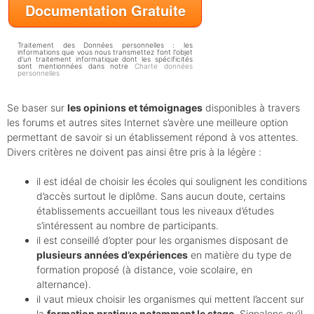
Documentation Gratuite
e
d
'
Traitement des Données personnelles : les
ê
informations que vous nous transmettez font l'objet
d'un traitement informatique dont les spécificités
t
sont mentionnées dans notre
Charte données
personnelles
r
e
c
Se baser sur
les opinions et témoignages
disponibles à travers
o
les forums et autres sites Internet s’avère une meilleure option
n
permettant de savoir si un établissement répond à vos attentes.
t
a
Divers critères ne doivent pas ainsi être pris à la légère :
c
t
il est idéal de choisir les écoles qui soulignent les conditions
é
d’accès surtout le diplôme. Sans aucun doute, certains
p
établissements accueillant tous les niveaux d’études
a
s’intéressent au nombre de participants.
r
l
il est conseillé d’opter pour les organismes disposant de
'
plusieurs années d’expériences
en matière du type de
é
formation proposé (à distance, voie scolaire, en
c
alternance).
o
il vaut mieux choisir les organismes qui mettent l’accent sur
l
la
formation pratique notamment le stage
. Signalons qu’il