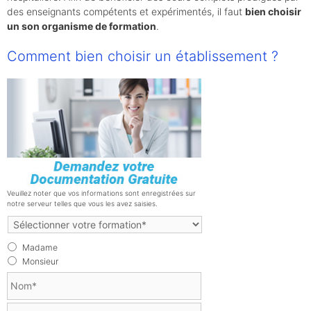
des enseignants compétents et expérimentés, il faut
bien choisir
un son organisme de formation
.
Comment bien choisir un établissement ?
Veuillez noter que vos informations sont enregistrées sur
notre serveur telles que vous les avez saisies.
F
o
M
r
Madame
a
m
Monsieur
d
a
N
a
t
o
m
i
m
e
P
o