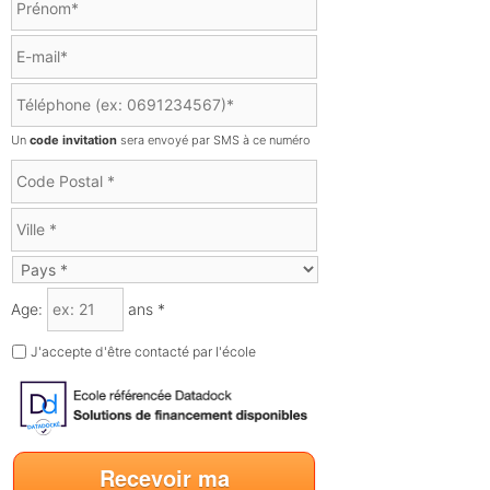
*
M
r
n
o
é
*
E
n
n
-
s
o
m
T
i
m
a
é
e
*
i
l
u
Un
code invitation
sera envoyé par SMS à ce numéro
l
é
r
*
C
p
*
o
h
d
o
V
e
n
i
P
e
l
P
o
*
l
a
s
e
A
y
t
Age:
ans *
*
g
s
a
e
*
l
J
J'accepte d'être contacté par l'école
*
*
'
a
c
c
e
p
Recevoir ma
t